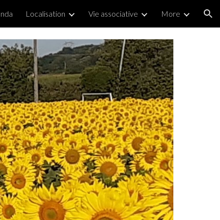
enda
Localisation
Vie associative
More
ion